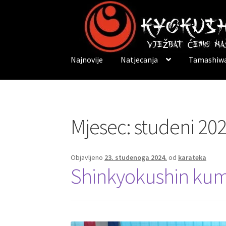
Preskoči
Skoči
na
do
navigaciju
sadržaja
Najnovije
Natjecanja
Tamashiwa
Mjesec:
studeni 202
Objavljeno
23. studenoga 2024.
od
karateka
Shinkyokushin kumi