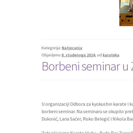
Kategorija:
Natjecanja
Objavljeno
8. studenoga 2024.
od
karateka
Borbeni seminar u 
U organizaciji Odbora za kyokushin karate i k
borbeni seminar. Na seminaru se okupilo preko
Duković, Lana Saćer, Roko Belegić i Nikola Ba
Zahvaljujemo Karate klubu ,,Budo Ryu Zaprešić