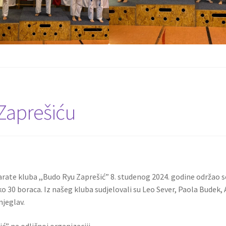
Zaprešiću
arate kluba ,,Budo Ryu Zaprešić” 8. studenog 2024. godine održao s
 30 boraca. Iz našeg kluba sudjelovali su Leo Sever, Paola Budek,
njeglav.
” na odličnoj organizaciji.