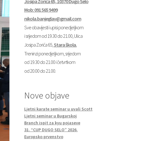
Josipa Zorića 65, 10370 Dugo Selo
Mob: 091 565 9499
nikola.banjeglav@gmail.com
Sve obavijesti i upisi ponedjeljkom
i srijedom od 19.30 do 21.00, Ulica
Josipa Zorića 65,
Stara škola.
Treninzi ponedjeljkom, srijedom
od 19.30 do 21.00 i četvrtkom
od 20.00 do 21.00.
Nove objave
Ljetni karate seminar u uvali Scott
Ljetni seminar u Bugarskoj
Branch ispit za kyu pojaseve
31. “CUP DUGO SELO” 2026.
Europsko prvenstvo