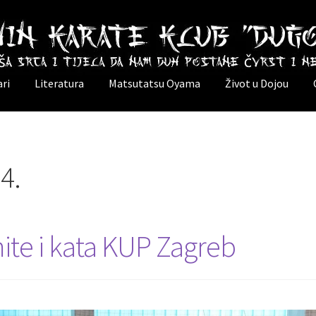
ri
Literatura
Matsutatsu Oyama
Život u Dojou
4.
te i kata KUP Zagreb