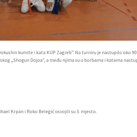
yokushin kumite i kata KUP Zagreb”. Na turniru je nastupilo oko 90
rskog ,,Shogun Dojoa”, a među njima su u borbama i katama nastupi
hael Krpan i Roko Belegić osvojili su 3. mjesto.