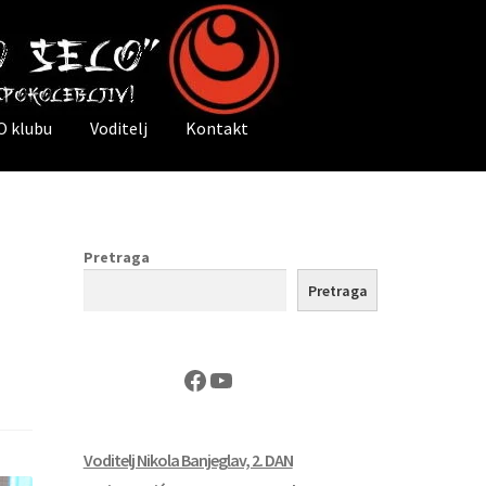
O klubu
Voditelj
Kontakt
Pretraga
Pretraga
Facebook
YouTube
Voditelj Nikola Banjeglav, 2. DAN