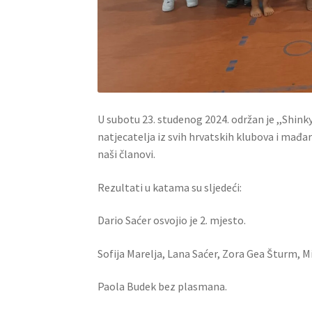
U subotu 23. studenog 2024. održan je ,,Shink
natjecatelja iz svih hrvatskih klubova i mađa
naši članovi.
Rezultati u katama su sljedeći:
Dario Saćer osvojio je 2. mjesto.
Sofija Marelja, Lana Saćer, Zora Gea Šturm, Mi
Paola Budek bez plasmana.