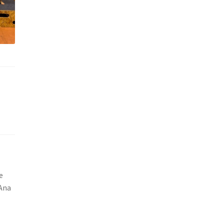
e
 Ana