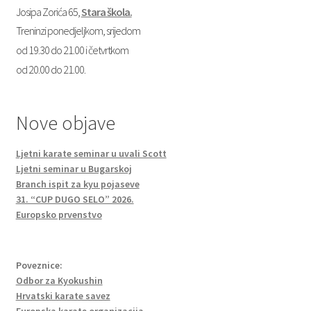
Josipa Zorića 65,
Stara škola.
Treninzi ponedjeljkom, srijedom
od 19.30 do 21.00 i četvrtkom
od 20.00 do 21.00.
Nove objave
Ljetni karate seminar u uvali Scott
Ljetni seminar u Bugarskoj
Branch ispit za kyu pojaseve
31. “CUP DUGO SELO” 2026.
Europsko prvenstvo
Poveznice:
Odbor za Kyokushin
Hrvatski karate savez