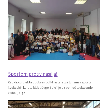
Sportom protiv nasilja!
Kao dio projekta odobren od Ministarstva turizma i sporta
kyokushin karate klub „Dugo Selo“ je uz pomoć taekwondo
kluba „Dugo