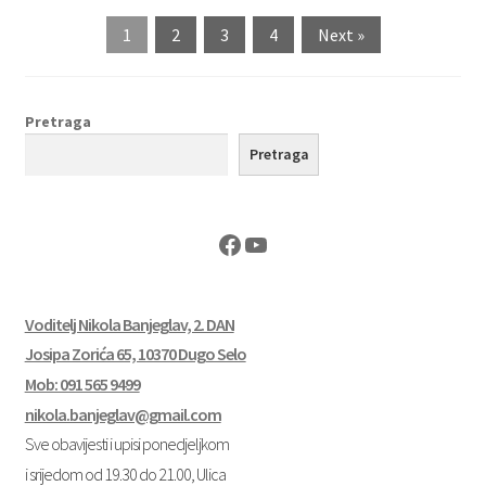
1
2
3
4
Next »
Pretraga
Pretraga
Facebook
YouTube
Voditelj Nikola Banjeglav, 2. DAN
Josipa Zorića 65, 10370 Dugo Selo
Mob: 091 565 9499
nikola.banjeglav@gmail.com
Sve obavijesti i upisi ponedjeljkom
i srijedom od 19.30 do 21.00, Ulica