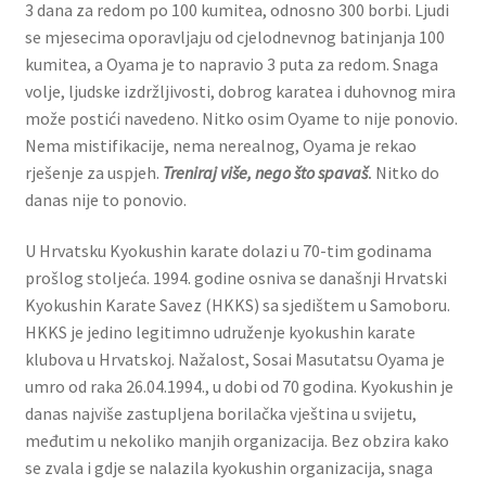
3 dana za redom po 100 kumitea, odnosno 300 borbi. Ljudi
se mjesecima oporavljaju od cjelodnevnog batinjanja 100
kumitea, a Oyama je to napravio 3 puta za redom. Snaga
volje, ljudske izdržljivosti, dobrog karatea i duhovnog mira
može postići navedeno. Nitko osim Oyame to nije ponovio.
Nema mistifikacije, nema nerealnog, Oyama je rekao
rješenje za uspjeh.
Treniraj više, nego što spavaš
.
Nitko do
danas nije to ponovio.
U Hrvatsku Kyokushin karate dolazi u 70-tim godinama
prošlog stoljeća. 1994. godine osniva se današnji Hrvatski
Kyokushin Karate Savez (HKKS) sa sjedištem u Samoboru.
HKKS je jedino legitimno udruženje kyokushin karate
klubova u Hrvatskoj. Nažalost, Sosai Masutatsu Oyama je
umro od raka 26.04.1994., u dobi od 70 godina. Kyokushin je
danas najviše zastupljena borilačka vještina u svijetu,
međutim u nekoliko manjih organizacija. Bez obzira kako
se zvala i gdje se nalazila kyokushin organizacija, snaga