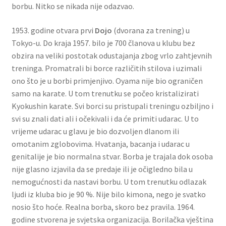
borbu. Nitko se nikada nije odazvao.
1953. godine otvara prvi
Dojo
(dvorana za trening) u
Tokyo-u. Do kraja 1957. bilo je 700 članova u klubu bez
obzira na veliki postotak odustajanja zbog vrlo zahtjevnih
treninga. Promatrali bi borce različitih stilova i uzimali
ono što je u borbi primjenjivo. Oyama nije bio ograničen
samo na karate. U tom trenutku se počeo kristalizirati
Kyokushin karate. Svi borci su pristupali treningu ozbiljno i
svi su znali dati ali i očekivali i da će primiti udarac. U to
vrijeme udarac u glavu je bio dozvoljen dlanom ili
omotanim zglobovima. Hvatanja, bacanja i udarac u
genitalije je bio normalna stvar. Borba je trajala dok osoba
nije glasno izjavila da se predaje ili je očigledno bila u
nemogućnosti da nastavi borbu. U tom trenutku odlazak
ljudi iz kluba bio je 90 %. Nije bilo kimona, nego je svatko
nosio što hoće. Realna borba, skoro bez pravila. 1964.
godine stvorena je svjetska organizacija. Borilačka vještina