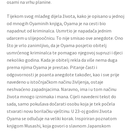
osami na vrhu planine.
Tijekom svog mlađeg dijela života, kako je opisano u jednoj
od mnogih Oyaminih knjiga, Oyama je na cesti bio
napadnut od kriminalca. Usmrtio je napadača jednim
udarcem u slijepoočnicu. To nije smisao ove anegdote. Ono
što je vrlo zanimljivo, da je Oyama posjetio obitelj
usmrćenog kriminalca te pomagao njegovoj supruzi i djeci
nekoliko godina. Kada je obitelj rekla da više nema duga
prema njima Oyama je prestao. Pitanje časti i
odgovornosti je poanta anegdote također, kao i sve prije
navedeno u istočnjačkom načinu življenja, ostaje
neshvaćeno zapadnjacima. Naravno, ima i u tom načinu
života mnogo iznimaka i mana. Cijeli navedeni tekst do
sada, samo pokušava dočarati osobu koja je tek počela
stvarati novu borilačku vještinu. U 23-oj godini života
Oyama se odlučuje na veliki korak. Inspiriran poznatom
knjigom Musashi, koja govori o slavnom Japanskom