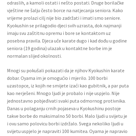
odraslih, a kamoli ostati i nešto postati. Druge borilačke
vještine ne šalju često borce na natjecanja seniora. Kako
vrijeme prolazi cilj nije bio zadržati i imati smo seniore.
Kyokushin se prilagodio djeci svih uzrasta, dok najmanji
imaju svu zaštitnu opremu i bore se kontaktom uz
posebna pravila. Djeca uče karate dugo i kad dođu u godine
seniora (19 godina) ulazak u kontaktne borbe im je
normalan slijed okolnosti.
Mnogi su pokušali pokazati da je njihov Kyokushin karate
dobar. Oyama im je omogućio i mjerilo. 100 borbi
uzastopce, iz kojih ne smijete izaći kao gubitnik, a par puta
kao nerješeni. Mnogo ljudi je probalo i nije uspjelo. Nije
jednostavno pobjeđivati svaki puta odmornog protivnika.
Danas u polaganju crnih pojaseva u Kyokushinu postoje
takve borbe do maksimalno 50 borbi. Malo ljudi u svijetu je
i ovu samo polovicu borbi izdržalo. Svega nekoliko ljudi u
svijetu uspjelo je napraviti 100 kumitea. Oyama je napravio