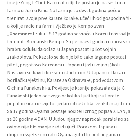
ime je Yong I-Choi. Kao malo dijete poslan je na sestrinu
farmu u Južnu Kinu. Na farmi je sa devet godina počeo
trenirati svoje prve karate korake, učeći ih od gospodina Yi-
a koji je radio na farmi. Vježbao je Kempo zvan
„
Osamnaest ruku
“. S 12 godina se vraća u Koreu i nastavlja
trenirati Koreanski Kempo. Sa petnaest godina donosi vrlo
hrabru odluku da odlazi u Japan postati pilot vojnih
zrakoplova. Pokazalo se da nije bilo tako lagano postati
pilot, pogotovo Koreancu u Japanu i još u vojnoj školi.
Nastavio se baviti boksom i Judo-om. U Japanu otkriva i
borilačku vještinu, Karate sa Okinawa-e, pod vodstvom
Gichina Funakoshi-a. Povijest je kasnije pokazala da je G.
Funakoshi jedan od svega nekoliko ljudi koji su karate
popularizirali u svijetu i jedan od nekoliko velikih majstora.
Sa 17 godina Oyama postaje nositelj crnog pojasa 2.DAN, a
sa 20 godina 4.DAN. U Judou njegov napredak paralelno sa
ovime nije bio manje zadivljujući. Porazom Japana u
drugom svjetskom ratu Oyama gubi tlo pod nogama i