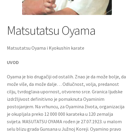
Matsutatsu Oyama
Matsutatsu Oyama i Kyokushin karate
UVOD
Oyama je bio drugačiji od ostalih. Znao je da može bolje, da
može više, da može dalje… Odlučnost, volja, predanost
cilju, tvrdoglava upornost, otvoreno srce. Granica ljudske
izdržljivost definitivno je pomaknuta Oyaminim
postojanjem. Na vrhuncu, za Oyamina života, organizacija
je okupljala preko 12 000 000 karateka u 120 zemalja
svijeta. MASUTATSU OYAMA rođen je 27.07.1923. u malom
selu blizu grada Gunsana u Južnoj Koreji. Oyamino pravo