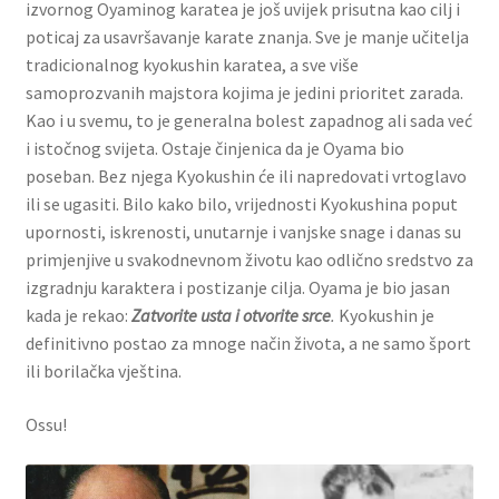
izvornog Oyaminog karatea je još uvijek prisutna kao cilj i
poticaj za usavršavanje karate znanja. Sve je manje učitelja
tradicionalnog kyokushin karatea, a sve više
samoprozvanih majstora kojima je jedini prioritet zarada.
Kao i u svemu, to je generalna bolest zapadnog ali sada već
i istočnog svijeta. Ostaje činjenica da je Oyama bio
poseban. Bez njega Kyokushin će ili napredovati vrtoglavo
ili se ugasiti. Bilo kako bilo, vrijednosti Kyokushina poput
upornosti, iskrenosti, unutarnje i vanjske snage i danas su
primjenjive u svakodnevnom životu kao odlično sredstvo za
izgradnju karaktera i postizanje cilja. Oyama je bio jasan
kada je rekao:
Zatvorite usta i otvorite srce
.
Kyokushin je
definitivno postao za mnoge način života, a ne samo šport
ili borilačka vještina.
Ossu!