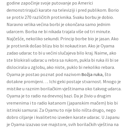
godine započinje svoje putovanje po Americi
demonstrirajući karate na televiziji i pred publikom. Borio
se protiv 270 različitih protivnika. Svaku borbu je dobio.
Naravno velika većina borbi je okončana samo jednim
udarcem. Borba ne bi nikada trajala više od tri minute.
Najčešće, nekoliko sekundi. Princip borbe bio je jasan. Ako
je protivnik došao blizu bio bi nokautiran. Ako je Oyama
zadao udarac to bi u većini slučajeva bilo kraj. Naime, ako
ste blokirali udarac u rebra sa rukom, pukla bi ruka ili bi se
dislocirala u zglobu, ako niste, puklo bi nekoliko rebara.
Oyama je postao poznat pod nazivom
Božja ruka
, što
dotakne promijeni…. Ichi geki postaje stvarnost. Mnogo je
mistike u raznim borilačkim vještinama oko takvog udarca.
Oyama je to radio na dnevnoj bazi. Da je živio u drugim
vremenima i to radio katanom (japanskim mačem) bio bi
istinski samurai. Za Oyamu to nije bilo ništa drugo, nego
dobro ciljanje i kvalitetno izveden karate udarac. U Japanu
je Oyama izazvao sve majstore, svih borilačkih vještina na