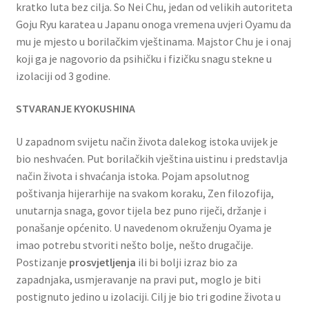
kratko luta bez cilja. So Nei Chu, jedan od velikih autoriteta
Goju Ryu karatea u Japanu onoga vremena uvjeri Oyamu da
mu je mjesto u borilačkim vještinama. Majstor Chu je i onaj
koji ga je nagovorio da psihičku i fizičku snagu stekne u
izolaciji od 3 godine.
STVARANJE KYOKUSHINA
U zapadnom svijetu način života dalekog istoka uvijek je
bio neshvaćen. Put borilačkih vještina uistinu i predstavlja
način života i shvaćanja istoka. Pojam apsolutnog
poštivanja hijerarhije na svakom koraku, Zen filozofija,
unutarnja snaga, govor tijela bez puno riječi, držanje i
ponašanje općenito. U navedenom okruženju Oyama je
imao potrebu stvoriti nešto bolje, nešto drugačije.
Postizanje
prosvjetljenja
ili bi bolji izraz bio za
zapadnjaka, usmjeravanje na pravi put, moglo je biti
postignuto jedino u izolaciji. Cilj je bio tri godine života u