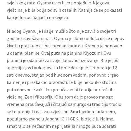
svjetskog rata. Oyama uvjerljivo pobjeđuje. Njegova
vještina je bila bolja od svih ostalih. Kasnije će se pokazati
kao jedna od najjačih na svijetu.
Mladog Oyamu je i dalje mučilo što nije završio svoje tri
godine usavršavanja….. Oyama je donio odluku da će njegov
život u potpunosti biti predan karateu. Krenuo je ponovno
u osamu planine. Ovaj puta na planinu Kiyozumi. Ovu
planinu je odabrao za svoje duhovno uzdizanje. Bio je još
uporniji i još tvrdoglaviji u tome da uspije. Trenirao je 12
sati dnevno, stajao pod hladnom vodom, ponovno trgao
kamenje i preskakao brzorastuće bilje nekoliko stotina
puta dnevno. Svaki dan proučavao bi teoriju borilačkih
vještina, Zen i filozofiju. Obzirom da je proveo mnogo
vremena proučavajući i čitajući samurajsku tradiciju trudio
se to prenijeti na svoju vještinu.
Smrt jednim udarcem
,
popularno zvano u Japanu ICHI GEKI bio je cilj. Naime,
smatralo se nečasnim neprijatelja mnogo puta udarati