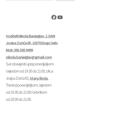
Facebook
YouTube
Voditelj Nikola Banjeglav, 2. DAN
Josipa Zorića 65, 10370 Dugo Selo
Mob: 091 565 9499
nikola.banjeglav@gmail.com
Sve obavijesti i upisi ponedjeljkom
i srijedom od 19.30 do 21.00, Ulica
Josipa Zorića 65,
Stara škola.
Treninzi ponedjeljkom, srijedom
od 19.30 do 21.00 i četvrtkom
od 20.00 do 21.00.