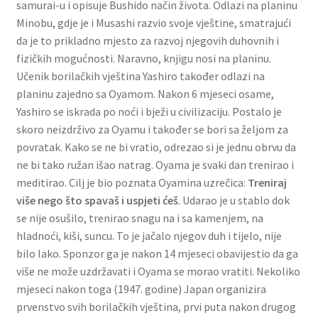
samurai-u i opisuje Bushido način života. Odlazi na planinu
Minobu, gdje je i Musashi razvio svoje vještine, smatrajući
da je to prikladno mjesto za razvoj njegovih duhovnih i
fizičkih mogućnosti. Naravno, knjigu nosi na planinu.
Učenik borilačkih vještina Yashiro također odlazi na
planinu zajedno sa Oyamom. Nakon 6 mjeseci osame,
Yashiro se iskrada po noći i bježi u civilizaciju. Postalo je
skoro neizdrživo za Oyamu i također se bori sa željom za
povratak. Kako se ne bi vratio, odrezao si je jednu obrvu da
ne bi tako ružan išao natrag. Oyama je svaki dan trenirao i
meditirao. Cilj je bio poznata Oyamina uzrečica:
Treniraj
više nego što spavaš i uspjeti ćeš
. Udarao je u stablo dok
se nije osušilo, trenirao snagu na i sa kamenjem, na
hladnoći, kiši, suncu. To je jačalo njegov duh i tijelo, nije
bilo lako. Sponzor ga je nakon 14 mjeseci obavijestio da ga
više ne može uzdržavati i Oyama se morao vratiti. Nekoliko
mjeseci nakon toga (1947. godine) Japan organizira
prvenstvo svih borilačkih vještina, prvi puta nakon drugog