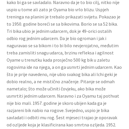
kako bi ga se savladalo. Naravno da je to bio cilj, nitko nije
uspio u tome ali zato je Oyama bio vrlo blizu. Uspjeh
treninga na planini je trebalo prikazati svijetu. Pokazao je
to 1950. godine boreći se sa bikovima. Borio se sa 52 bika.
Tri bika ubio je jednim udarcem, dok je 49-orici ostalih
odbio rog jednim udarcem. Da je bio ogroman i jak i
naguravao se sa bikom i to bi bilo nevjerojatno, međutim
treba zamisliti snagu udarca, brzinu refleksa i agilnost
Oyame u trenutku kada prosječno 500 kg bik u zaletu
rogovima ide na njega, a on ga usmrti jednim udarcem. Kao
što je prije navedeno, nije ubio svakog bika ali Ichi geki je
dobio realno, a ne mistično značenje. Pitanje se odmah
nametalo; što može učiniti čovjeku, ako bika može
usmrtiti jednim udarcem. Naravno i za Oyamu taj pothvat
nije bio mali. 1957. godine je skoro ubijen kada ga je
razjareni bik nabio na rogove. Svejedno, uspio je bika
savladati i odbiti mu rog. Šest mjeseci trajao je oporavak
od ozljede koja je klasificirana kao smrtna ozljeda. 1952.