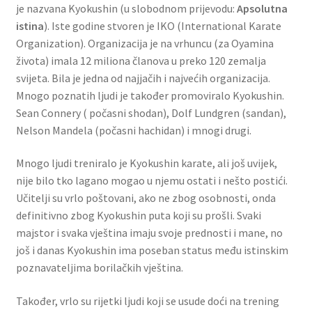
je nazvana Kyokushin (u slobodnom prijevodu:
Apsolutna
istina
). Iste godine stvoren je IKO (International Karate
Organization). Organizacija je na vrhuncu (za Oyamina
života) imala 12 miliona članova u preko 120 zemalja
svijeta. Bila je jedna od najjačih i najvećih organizacija.
Mnogo poznatih ljudi je također promoviralo Kyokushin.
Sean Connery ( počasni shodan), Dolf Lundgren (sandan),
Nelson Mandela (počasni hachidan) i mnogi drugi.
Mnogo ljudi treniralo je Kyokushin karate, ali još uvijek,
nije bilo tko lagano mogao u njemu ostati i nešto postići.
Učitelji su vrlo poštovani, ako ne zbog osobnosti, onda
definitivno zbog Kyokushin puta koji su prošli. Svaki
majstor i svaka vještina imaju svoje prednosti i mane, no
još i danas Kyokushin ima poseban status među istinskim
poznavateljima borilačkih vještina.
Također, vrlo su rijetki ljudi koji se usude doći na trening