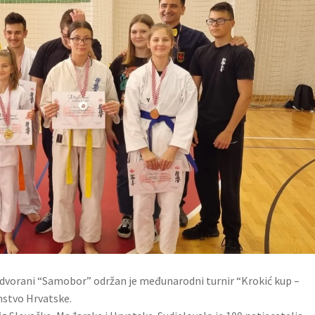
j dvorani “Samobor” održan je međunarodni turnir “Krokić kup –
nstvo Hrvatske.