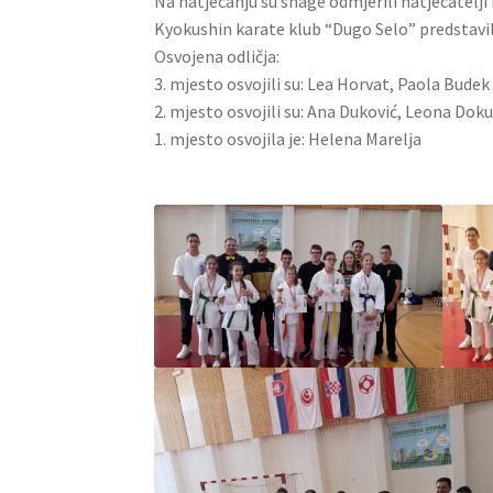
Na natjecanju su snage odmjerili natjecatelji 
Kyokushin karate klub “Dugo Selo” predstavilo 
Osvojena odličja:
3. mjesto osvojili su: Lea Horvat, Paola Budek
2. mjesto osvojili su: Ana Duković, Leona Dok
1. mjesto osvojila je: Helena Marelja