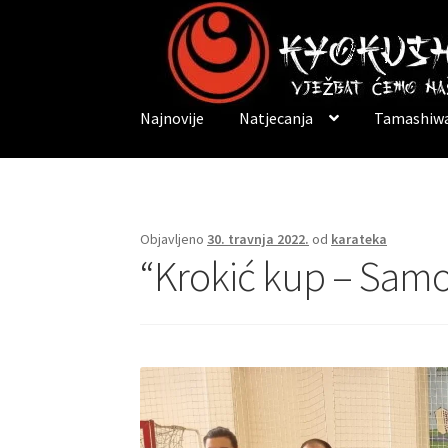
Preskoči
Skoči
na
do
navigaciju
sadržaja
Najnovije
Natjecanja
Tamashiwa
Objavljeno
30. travnja 2022.
od
karateka
“Krokić kup – Samo