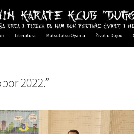
ri
Literatura
Matsutatsu Oyama
Život u Dojou
bor 2022.”