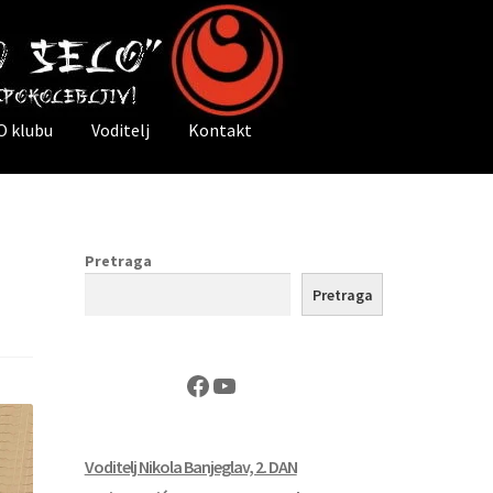
O klubu
Voditelj
Kontakt
Pretraga
Pretraga
Facebook
YouTube
Voditelj Nikola Banjeglav, 2. DAN