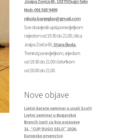
Josipa Zorića 65, 10370 Dugo Selo
Mob: 091 565 9499
nikola.banjeglav@gmail.com
Sve obavijesti i upisi ponedjeljkom
i srijedom od 19.30 do 21.00, Ulica
Josipa Zorića 65,
Stara škola.
Treninzi ponedjeljkom, srijedom
od 19.30 do 21.00 i četvrtkom
od 20.00 do 21.00.
Nove objave
Ljetni karate seminar u uvali Scott
Ljetni seminar u Bugarskoj
Branch ispit za kyu pojaseve
31. “CUP DUGO SELO” 2026.
Europsko prvenstvo