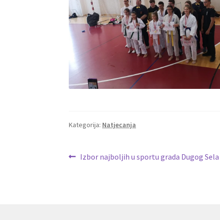
Kategorija:
Natjecanja
Navigacija
Prethodna
Izbor najboljih u sportu grada Dugog Sela
objava:
objava