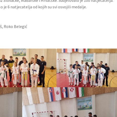
iz Slovačke, Mađarske i Hrvatske. Sudjelovalo je 100 natjecatelja.
je 6 natjecatelja od kojih su svi osvojili medalje.
uš, Roko Belegić