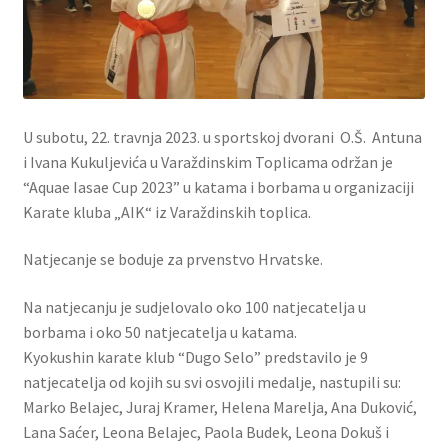
U subotu, 22. travnja 2023. u sportskoj dvorani O.Š. Antuna
i Ivana Kukuljevića u Varaždinskim Toplicama održan je
“Aquae Iasae Cup 2023” u katama i borbama u organizaciji
Karate kluba „AIK“ iz Varaždinskih toplica.
Natjecanje se boduje za prvenstvo Hrvatske.
Na natjecanju je sudjelovalo oko 100 natjecatelja u
borbama i oko 50 natjecatelja u katama.
Kyokushin karate klub “Dugo Selo” predstavilo je 9
natjecatelja od kojih su svi osvojili medalje, nastupili su:
Marko Belajec, Juraj Kramer, Helena Marelja, Ana Duković,
Lana Saćer, Leona Belajec, Paola Budek, Leona Dokuš i