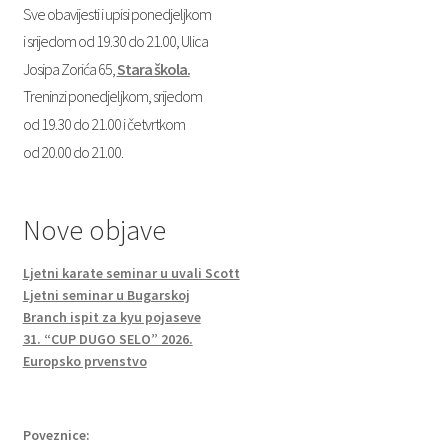
Sve obavijesti i upisi ponedjeljkom
i srijedom od 19.30 do 21.00, Ulica
Josipa Zorića 65,
Stara škola.
Treninzi ponedjeljkom, srijedom
od 19.30 do 21.00 i četvrtkom
od 20.00 do 21.00.
Nove objave
Ljetni karate seminar u uvali Scott
Ljetni seminar u Bugarskoj
Branch ispit za kyu pojaseve
31. “CUP DUGO SELO” 2026.
Europsko prvenstvo
Poveznice: