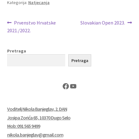
Kategorija:
Natjecanja
Navigacija
Prethodna
Sljedeća
Prvenstvo Hrvatske
Slovakian Open 2023.
objava:
objava:
2021./2022.
objava
Pretraga
Pretraga
Facebook
YouTube
Voditelj Nikola Banjeglav, 2. DAN
Josipa Zorića 65, 10370 Dugo Selo
Mob: 091 565 9499
nikola.banjeglav@gmail.com