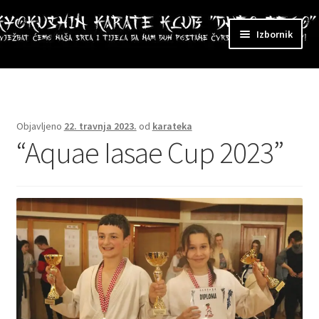
Preskoči
Skoči
Izbornik
na
do
navigaciju
sadržaja
ri
zbornik
Objavljeno
22. travnja 2023.
od
karateka
“Aquae Iasae Cup 2023”