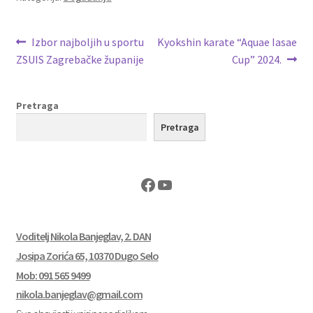
Navigacija
Prethodna
Sljedeća
Izbor najboljih u sportu
Kyokshin karate “Aquae Iasae
objava:
objava:
ZSUIS Zagrebačke županije
Cup” 2024.
objava
Pretraga
Pretraga
Facebook
YouTube
Voditelj Nikola Banjeglav, 2. DAN
Josipa Zorića 65, 10370 Dugo Selo
Mob: 091 565 9499
nikola.banjeglav@gmail.com