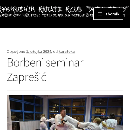
Preskoči
Skoči
Izbornik
na
do
navigaciju
sadržaja
ri
zbornik
Objavljeno
1. ožujka 2024.
od
karateka
Borbeni seminar
Zaprešić