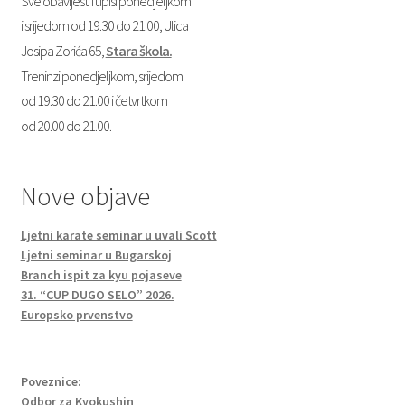
Sve obavijesti i upisi ponedjeljkom
i srijedom od 19.30 do 21.00, Ulica
Josipa Zorića 65,
Stara škola.
Treninzi ponedjeljkom, srijedom
od 19.30 do 21.00 i četvrtkom
od 20.00 do 21.00.
Nove objave
Ljetni karate seminar u uvali Scott
Ljetni seminar u Bugarskoj
Branch ispit za kyu pojaseve
31. “CUP DUGO SELO” 2026.
Europsko prvenstvo
Poveznice:
Odbor za Kyokushin