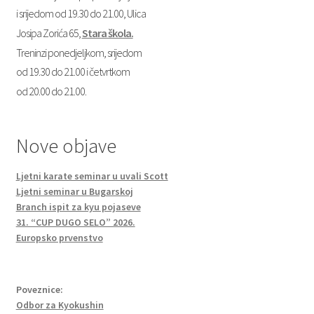
i srijedom od 19.30 do 21.00, Ulica
Josipa Zorića 65,
Stara škola.
Treninzi ponedjeljkom, srijedom
od 19.30 do 21.00 i četvrtkom
od 20.00 do 21.00.
Nove objave
Ljetni karate seminar u uvali Scott
Ljetni seminar u Bugarskoj
Branch ispit za kyu pojaseve
31. “CUP DUGO SELO” 2026.
Europsko prvenstvo
Poveznice:
Odbor za Kyokushin