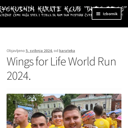
Preskoči
Skoči
Izbornik
na
do
navigaciju
sadržaja
ri
zbornik
Objavljeno
5. svibnja 2024.
od
karateka
Wings for Life World Run
2024.