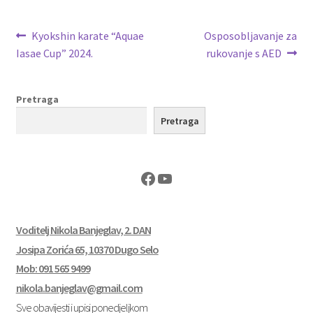
Navigacija
Prethodna
Sljedeća
Kyokshin karate “Aquae
Osposobljavanje za
objava:
objava:
Iasae Cup” 2024.
rukovanje s AED
objava
Pretraga
Pretraga
Facebook
YouTube
Voditelj Nikola Banjeglav, 2. DAN
Josipa Zorića 65, 10370 Dugo Selo
Mob: 091 565 9499
nikola.banjeglav@gmail.com
Sve obavijesti i upisi ponedjeljkom