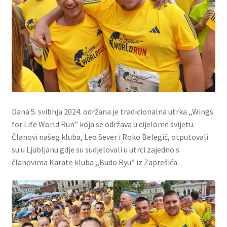
Dana 5. svibnja 2024. održana je tradicionalna utrka ,,Wings
for Life World Run” koja se održava u cijelome svijetu.
Članovi našeg kluba, Leo Sever i Roko Belegić, otputovali
su u Ljubljanu gdje su sudjelovali u utrci zajedno s
članovima Karate kluba ,,Budo Ryu” iz Zaprešića.