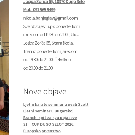
Josipa Zorića 65, 10370 Dugo Selo
Mob: 091 565 9499
nikola.banjeglav@gmail.com
Sve obavijesti i upisi ponedjeljkom
i srijedom od 19.30 do 21.00, Ulica
Josipa Zorića 65,
Stara škola.
Treninzi ponedjeljkom, srijedom
od 19.30 do 21.00 i četvrtkom
od 20.00 do 21.00.
Nove objave
Ljetni karate seminar u uvali Scott
Ljetni seminar u Bugarskoj
Branch ispit za kyu pojaseve
31. “CUP DUGO SELO” 2026.
Europsko prvenstvo