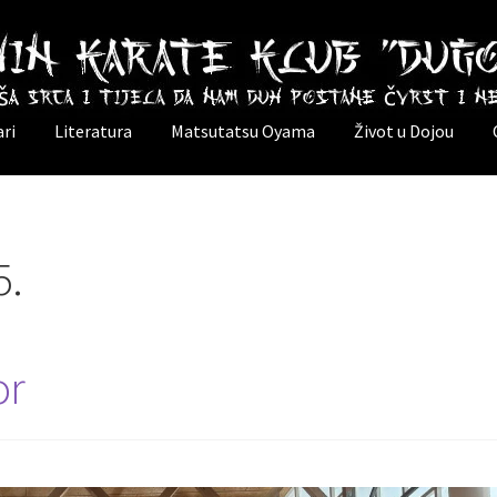
ri
Literatura
Matsutatsu Oyama
Život u Dojou
5.
or