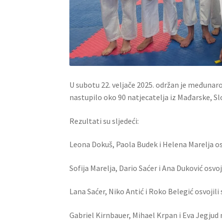
U subotu 22. veljače 2025. održan je međunar
nastupilo oko 90 natjecatelja iz Mađarske, Sl
Rezultati su sljedeći:
Leona Dokuš, Paola Budek i Helena Marelja osv
Sofija Marelja, Dario Saćer i Ana Duković osvoji
Lana Saćer, Niko Antić i Roko Belegić osvojili 
Gabriel Kirnbauer, Mihael Krpan i Eva Jegjud ni