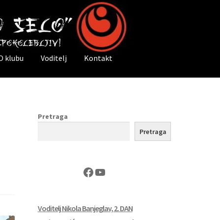
O klubu
Voditelj
Kontakt
Pretraga
Pretraga
Facebook
YouTube
Voditelj Nikola Banjeglav, 2. DAN