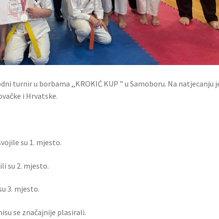
odni turnir u borbama ,,KROKIĆ KUP ” u Samoboru. Na natjecanju j
ovačke i Hrvatske.
ojile su 1. mjesto.
li su 2. mjesto.
su 3. mjesto.
su se značajnije plasirali.