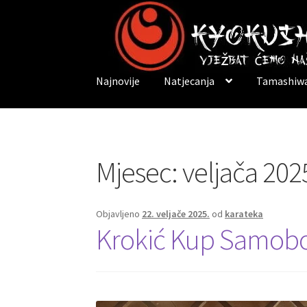
Preskoči
Skoči
na
do
navigaciju
sadržaja
Najnovije
Natjecanja
Tamashiwa
Mjesec:
veljača 202
Objavljeno
22. veljače 2025.
od
karateka
Krokić Kup Samob