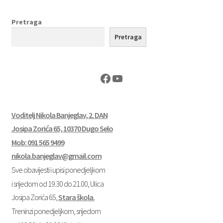
objava:
objava:
objava
Pretraga
Pretraga
Facebook
YouTube
Voditelj Nikola Banjeglav, 2. DAN
Josipa Zorića 65, 10370 Dugo Selo
Mob: 091 565 9499
nikola.banjeglav@gmail.com
Sve obavijesti i upisi ponedjeljkom
i srijedom od 19.30 do 21.00, Ulica
Josipa Zorića 65,
Stara škola.
Treninzi ponedjeljkom, srijedom