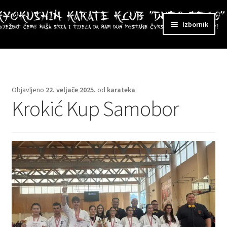
Preskoči
Skoči
Izbornik
na
do
navigaciju
sadržaja
ri
zbornik
Objavljeno
22. veljače 2025.
od
karateka
Krokić Kup Samobor