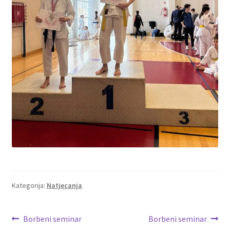
Kategorija:
Natjecanja
Navigacija
Prethodna
Sljedeća
Borbeni seminar
Borbeni seminar