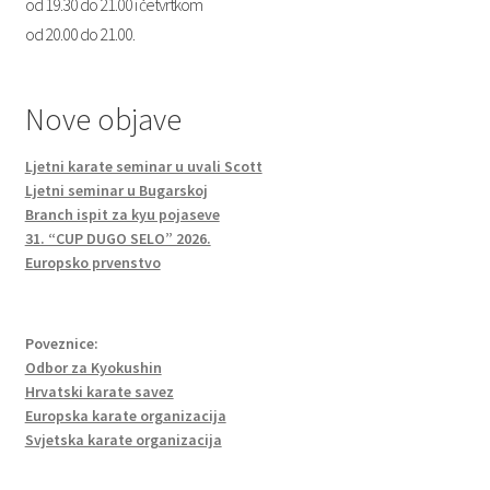
od 19.30 do 21.00 i četvrtkom
od 20.00 do 21.00.
Nove objave
Ljetni karate seminar u uvali Scott
Ljetni seminar u Bugarskoj
Branch ispit za kyu pojaseve
31. “CUP DUGO SELO” 2026.
Europsko prvenstvo
Poveznice:
Odbor za Kyokushin
Hrvatski karate savez
Europska karate organizacija
Svjetska karate organizacija