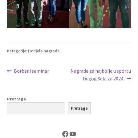
Kategorija:
Dodjele nagrada
Navigacija
Prethodna
Sljedeća
Borbeni seminar
Nagrade za najbolje u sportu
objava:
objava:
Dugog Sela za 2024.
objava
Pretraga
Pretraga
Facebook
YouTube