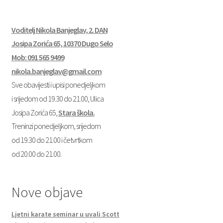
Voditelj Nikola Banjeglav, 2. DAN
Josipa Zorića 65, 10370 Dugo Selo
Mob: 091 565 9499
nikola.banjeglav@gmail.com
Sve obavijesti i upisi ponedjeljkom
i srijedom od 19.30 do 21.00, Ulica
Josipa Zorića 65,
Stara škola.
Treninzi ponedjeljkom, srijedom
od 19.30 do 21.00 i četvrtkom
od 20.00 do 21.00.
Nove objave
Ljetni karate seminar u uvali Scott