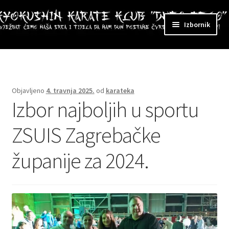
Preskoči
Skoči
Izbornik
na
do
navigaciju
sadržaja
ri
zbornik
Objavljeno
4. travnja 2025.
od
karateka
Izbor najboljih u sportu
ZSUIS Zagrebačke
županije za 2024.