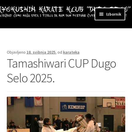
Preskoči
Skoči
Izbornik
na
do
navigaciju
sadržaja
ri
zbornik
Objavljeno
18. svibnja 2025.
od
karateka
Tamashiwari CUP Dugo
Selo 2025.