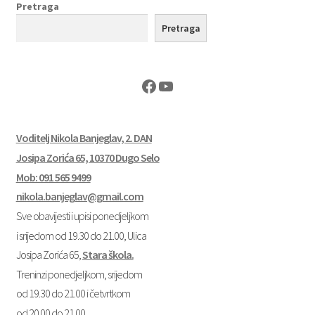
Pretraga
Pretraga
Facebook
YouTube
Voditelj Nikola Banjeglav, 2. DAN
Josipa Zorića 65, 10370 Dugo Selo
Mob: 091 565 9499
nikola.banjeglav@gmail.com
Sve obavijesti i upisi ponedjeljkom
i srijedom od 19.30 do 21.00, Ulica
Josipa Zorića 65,
Stara škola.
Treninzi ponedjeljkom, srijedom
od 19.30 do 21.00 i četvrtkom
od 20.00 do 21.00.