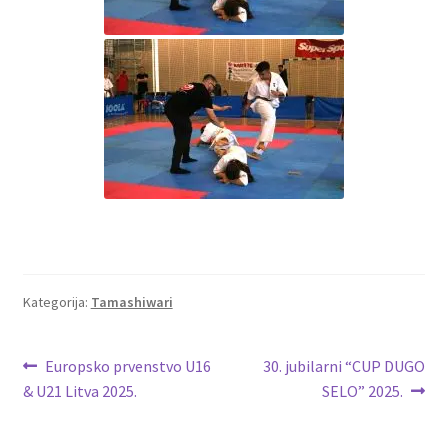
Kategorija:
Tamashiwari
Navigacija
Prethodna
Sljedeća
Europsko prvenstvo U16
30. jubilarni “CUP DUGO
objava:
objava:
& U21 Litva 2025.
SELO” 2025.
objava