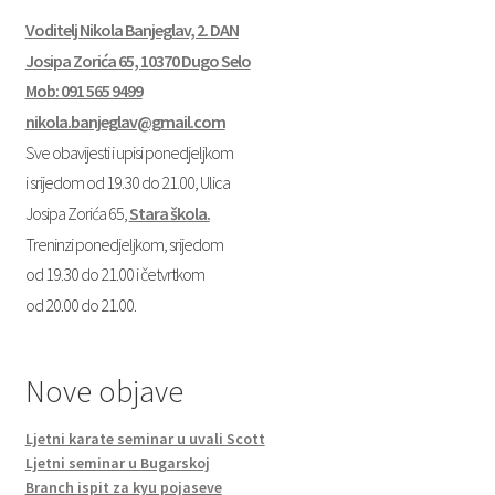
Voditelj Nikola Banjeglav, 2. DAN
Josipa Zorića 65, 10370 Dugo Selo
Mob: 091 565 9499
nikola.banjeglav@gmail.com
Sve obavijesti i upisi ponedjeljkom
i srijedom od 19.30 do 21.00, Ulica
Josipa Zorića 65,
Stara škola.
Treninzi ponedjeljkom, srijedom
od 19.30 do 21.00 i četvrtkom
od 20.00 do 21.00.
Nove objave
Ljetni karate seminar u uvali Scott
Ljetni seminar u Bugarskoj
Branch ispit za kyu pojaseve