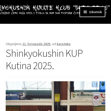
Preskoči
Skoči
Izbornik
na
do
navigaciju
sadržaja
ri
zbornik
Objavljeno
11. listopada 2025.
od
karateka
Shinkyokushin KUP
Kutina 2025.