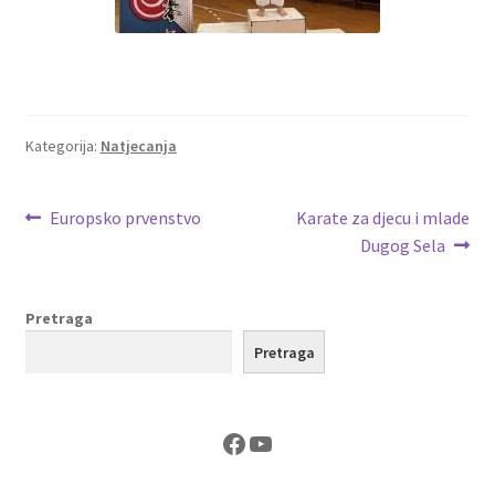
Kategorija:
Natjecanja
Navigacija
Prethodna
Sljedeća
Europsko prvenstvo
Karate za djecu i mlade
objava:
objava:
Dugog Sela
objava
Pretraga
Pretraga
Facebook
YouTube