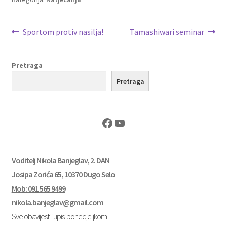
Navigacija
Prethodna
Sljedeća
Sportom protiv nasilja!
Tamashiwari seminar
objava:
objava:
objava
Pretraga
Pretraga
Facebook
YouTube
Voditelj Nikola Banjeglav, 2. DAN
Josipa Zorića 65, 10370 Dugo Selo
Mob: 091 565 9499
nikola.banjeglav@gmail.com
Sve obavijesti i upisi ponedjeljkom