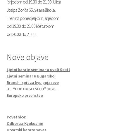
i srijedom od 19.30 do 21.00, Ulica
Josipa Zorića 65,
Stara škola.
Treninzi ponedjeljkom, srijedom
od 19.30 do 21.00 i četvrtkom
od 20.00 do 21.00.
Nove objave
Ljetni karate seminar u uvali Scott
Ljetni seminar u Bugarskoj
Branch ispit za kyu pojaseve
31. “CUP DUGO SELO” 2026.
Europsko prvenstvo
Poveznice:
Odbor za Kyokushin
Hrvatski karate savez