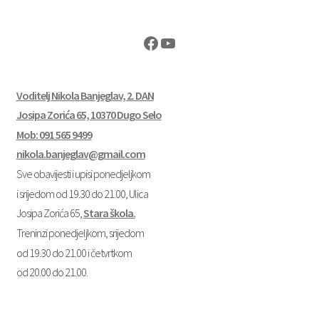
Facebook
YouTube
Voditelj Nikola Banjeglav, 2. DAN
Josipa Zorića 65, 10370 Dugo Selo
Mob: 091 565 9499
nikola.banjeglav@gmail.com
Sve obavijesti i upisi ponedjeljkom
i srijedom od 19.30 do 21.00, Ulica
Josipa Zorića 65,
Stara škola.
Treninzi ponedjeljkom, srijedom
od 19.30 do 21.00 i četvrtkom
od 20.00 do 21.00.