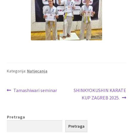
Kategorija:
Natjecanja
Navigacija
Prethodna
Sljedeća
Tamashiwari seminar
SHINKYOKUSHIN KARATE
objava:
objava:
KUP ZAGREB 2025.
objava
Pretraga
Pretraga