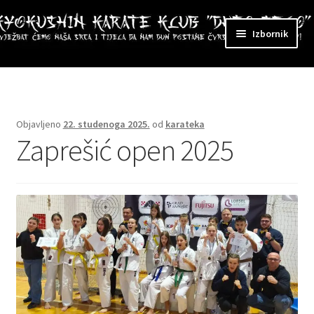
Preskoči
Skoči
Izbornik
na
do
navigaciju
sadržaja
ri
zbornik
Objavljeno
22. studenoga 2025.
od
karateka
Zaprešić open 2025