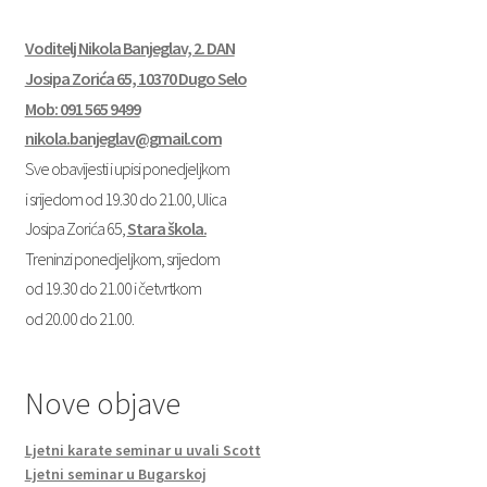
Voditelj Nikola Banjeglav, 2. DAN
Josipa Zorića 65, 10370 Dugo Selo
Mob: 091 565 9499
nikola.banjeglav@gmail.com
Sve obavijesti i upisi ponedjeljkom
i srijedom od 19.30 do 21.00, Ulica
Josipa Zorića 65,
Stara škola.
Treninzi ponedjeljkom, srijedom
od 19.30 do 21.00 i četvrtkom
od 20.00 do 21.00.
Nove objave
Ljetni karate seminar u uvali Scott
Ljetni seminar u Bugarskoj