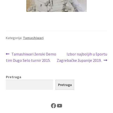
Kategorija:
Tamashiwari
Navigacija
Prethodna
Sljedeća
Tamashiwari ženski Demo
Izbor najboljih u športu
objava:
objava:
tim Dugo Selo turnir 2015.
Zagrebačke županije 2019.
objava
Pretraga
Pretraga
Facebook
YouTube