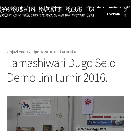
Preskoči
Skoči
Izbornik
na
do
navigaciju
sadržaja
ri
zbornik
Objavljeno
12. lipnja 2016.
od
karateka
Tamashiwari Dugo Selo
Demo tim turnir 2016.