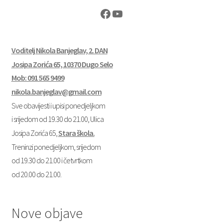
Facebook
YouTube
Voditelj Nikola Banjeglav, 2. DAN
Josipa Zorića 65, 10370 Dugo Selo
Mob: 091 565 9499
nikola.banjeglav@gmail.com
Sve obavijesti i upisi ponedjeljkom
i srijedom od 19.30 do 21.00, Ulica
Josipa Zorića 65,
Stara škola.
Treninzi ponedjeljkom, srijedom
od 19.30 do 21.00 i četvrtkom
od 20.00 do 21.00.
Nove objave