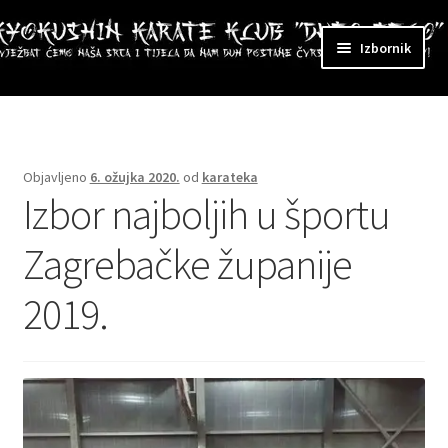
Preskoči
Skoči
Izbornik
na
do
navigaciju
sadržaja
ri
zbornik
Objavljeno
6. ožujka 2020.
od
karateka
Izbor najboljih u športu
Zagrebačke županije
2019.