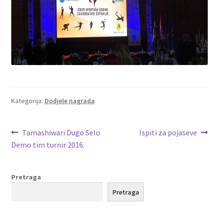
Kategorija:
Dodjele nagrada
Navigacija
Prethodna
Sljedeća
Tamashiwari Dugo Selo
Ispiti za pojaseve
objava:
objava:
Demo tim turnir 2016.
objava
Pretraga
Pretraga